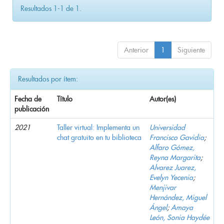
Resultados 1-1 de 1.
Anterior
1
Siguiente
Resultados por ítem:
Fecha de
Título
Autor(es)
publicación
2021
Taller virtual: Implementa un
Universidad
chat gratuito en tu biblioteca
Francisco Gavidia
;
Alfaro Gómez,
Reyna Margarita
;
Alvarez Juarez,
Evelyn Yecenia
;
Menjivar
Hernández, Miguel
Ángel
;
Amaya
León, Sonia Haydée