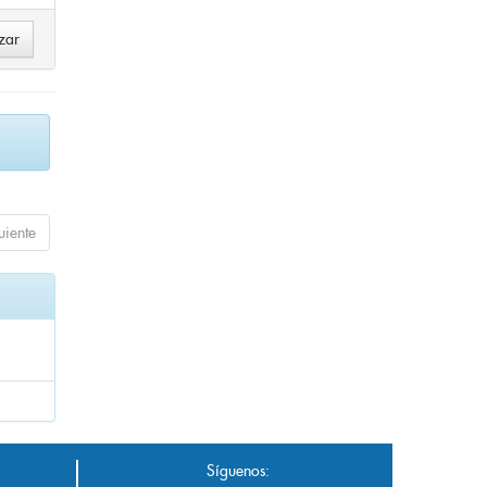
uiente
Síguenos: