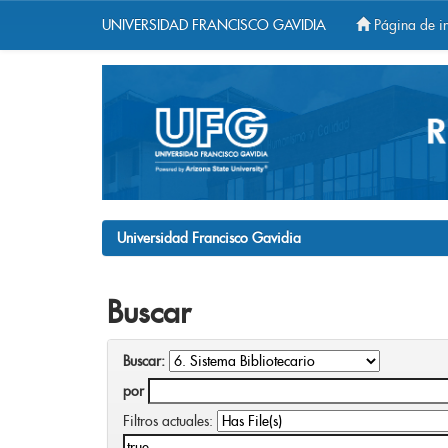
UNIVERSIDAD FRANCISCO GAVIDIA
Página de in
Skip
navigation
Universidad Francisco Gavidia
Buscar
Buscar:
por
Filtros actuales: