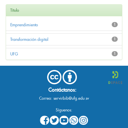
Título
Emprendimiento
1
Transformación digital
1
UFG
1
Contáctanos:
Correo:
servirbib@ufg.edu.sv
Síguenos: