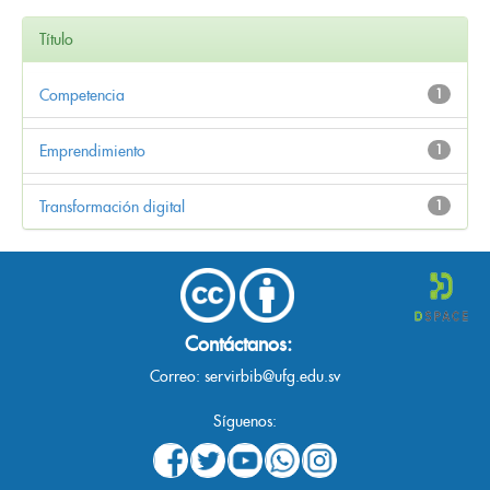
Título
Competencia
1
Emprendimiento
1
Transformación digital
1
Contáctanos:
Correo:
servirbib@ufg.edu.sv
Síguenos: