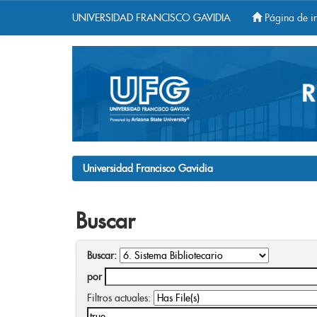
UNIVERSIDAD FRANCISCO GAVIDIA
Página de in
Skip
navigation
Universidad Francisco Gavidia
Buscar
Buscar:
por
Filtros actuales: