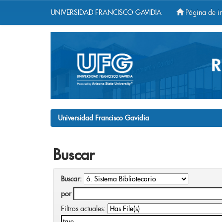
UNIVERSIDAD FRANCISCO GAVIDIA
Página de in
Skip
navigation
Universidad Francisco Gavidia
Buscar
Buscar:
por
Filtros actuales: