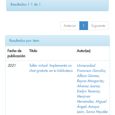
Resultados 1-1 de 1.
Anterior
1
Siguiente
Resultados por ítem:
Fecha de
Título
Autor(es)
publicación
2021
Taller virtual: Implementa un
Universidad
chat gratuito en tu biblioteca
Francisco Gavidia
;
Alfaro Gómez,
Reyna Margarita
;
Alvarez Juarez,
Evelyn Yecenia
;
Menjivar
Hernández, Miguel
Ángel
;
Amaya
León, Sonia Haydée