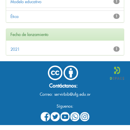
Modelo educativo
1
Ética
1
Fecha de lanzamiento
2021
1
Contáctanos:
Correo:
servirbib@ufg.edu.sv
Síguenos: