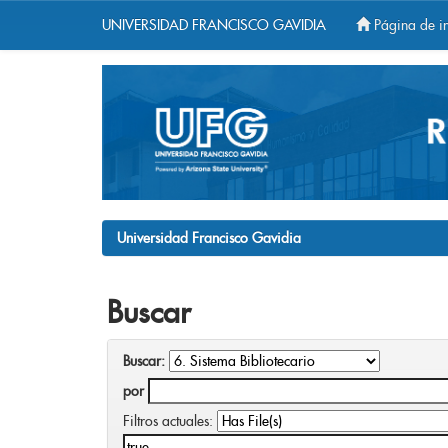
UNIVERSIDAD FRANCISCO GAVIDIA
Página de in
Skip
navigation
Universidad Francisco Gavidia
Buscar
Buscar:
por
Filtros actuales: