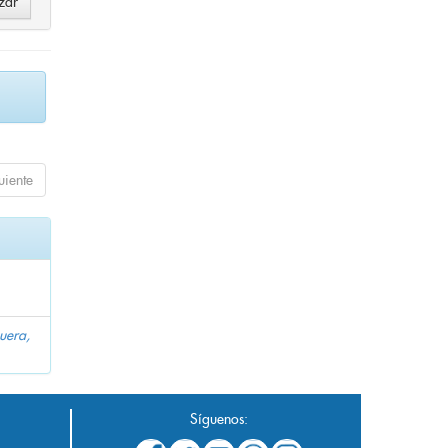
uiente
uera,
Síguenos: