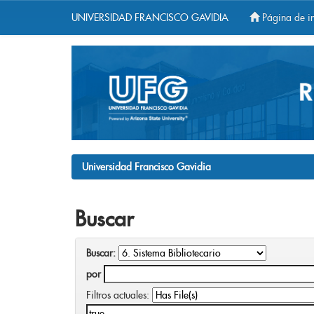
UNIVERSIDAD FRANCISCO GAVIDIA
Página de in
Skip
navigation
Universidad Francisco Gavidia
Buscar
Buscar:
por
Filtros actuales: