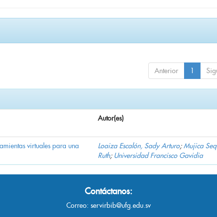
Anterior
1
Sig
Autor(es)
ramientas virtuales para una
Loaiza Escalón, Sady Arturo
;
Mujica Seq
Ruth
;
Universidad Francisco Gavidia
Contáctanos:
Correo:
servirbib@ufg.edu.sv