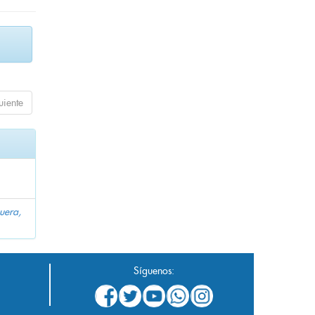
uiente
uera,
Síguenos: