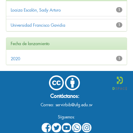
Loaiza Escalón, Sady Arturo
1
Universidad Francisco Gavidia
1
Fecha de lanzamiento
2020
1
Contáctanos:
Correo:
servirbib@ufg.edu.sv
Síguenos: