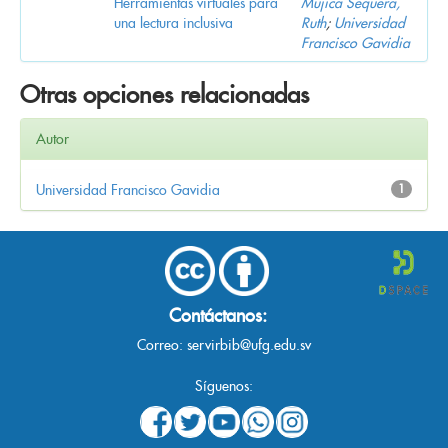
Herramientas virtuales para
Mujica Sequera,
una lectura inclusiva
Ruth
;
Universidad
Francisco Gavidia
Otras opciones relacionadas
Autor
Universidad Francisco Gavidia
1
Contáctanos:
Correo:
servirbib@ufg.edu.sv
Síguenos: