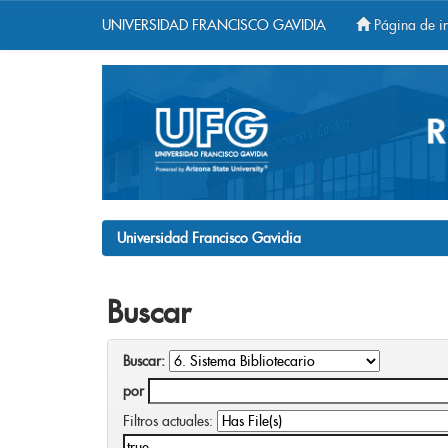
UNIVERSIDAD FRANCISCO GAVIDIA
Página de in
Skip
navigation
Universidad Francisco Gavidia
Buscar
Buscar:
por
Filtros actuales: