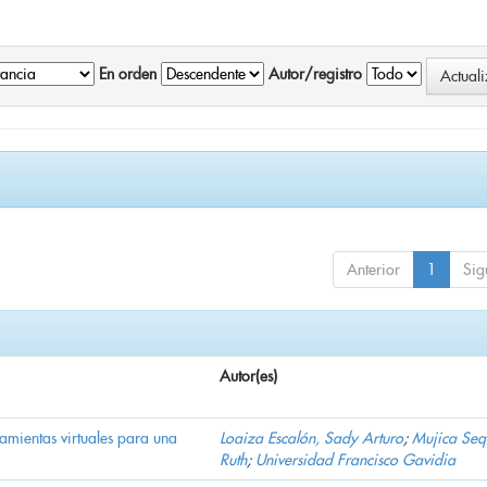
En orden
Autor/registro
Anterior
1
Sig
Autor(es)
ramientas virtuales para una
Loaiza Escalón, Sady Arturo
;
Mujica Seq
Ruth
;
Universidad Francisco Gavidia