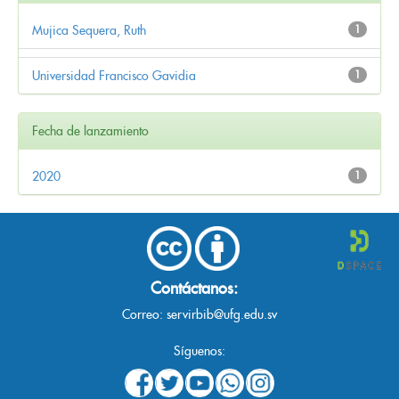
Mujica Sequera, Ruth
1
Universidad Francisco Gavidia
1
Fecha de lanzamiento
2020
1
Contáctanos:
Correo:
servirbib@ufg.edu.sv
Síguenos: