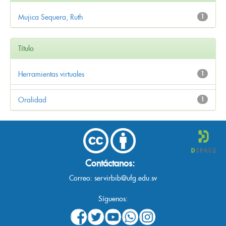
Mujica Sequera, Ruth
1
Título
Herramientas virtuales
1
Oralidad
1
Contáctanos:
Correo:
servirbib@ufg.edu.sv
Síguenos: