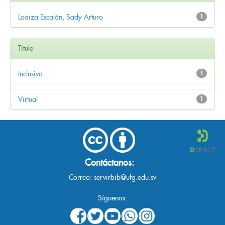
Loaiza Escalón, Sady Arturo
1
Título
Inclusiva
1
Virtual
1
Contáctanos:
Correo:
servirbib@ufg.edu.sv
Síguenos: