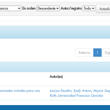
En orden
Autor/registro
Anterior
1
Sig
Autor(es)
ramientas virtuales para una
Loaiza Escalón, Sady Arturo
;
Mujica Seq
Ruth
;
Universidad Francisco Gavidia