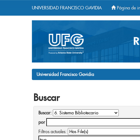
UNIVERSIDAD FRANCISCO GAVIDIA
Página de in
Skip
navigation
Universidad Francisco Gavidia
Buscar
Buscar:
por
Filtros actuales: