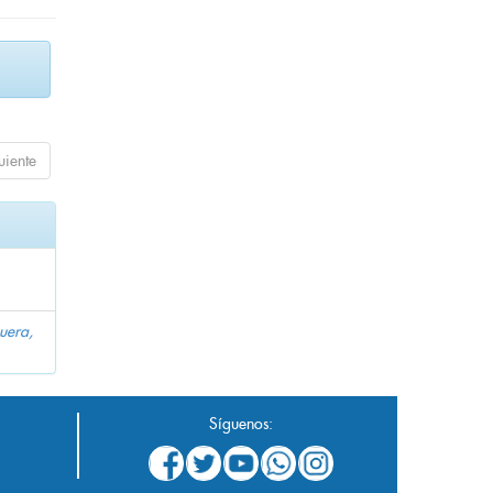
uiente
uera,
Síguenos: