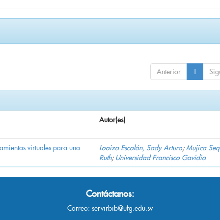
Anterior
1
Sig
Autor(es)
ramientas virtuales para una
Loaiza Escalón, Sady Arturo
;
Mujica Seq
Ruth
;
Universidad Francisco Gavidia
Contáctanos:
Correo:
servirbib@ufg.edu.sv