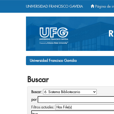
UNIVERSIDAD FRANCISCO GAVIDIA
Página de in
Skip
navigation
Universidad Francisco Gavidia
Buscar
Buscar:
por
Filtros actuales: