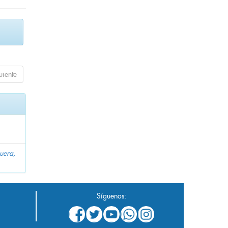
uiente
uera,
Síguenos: