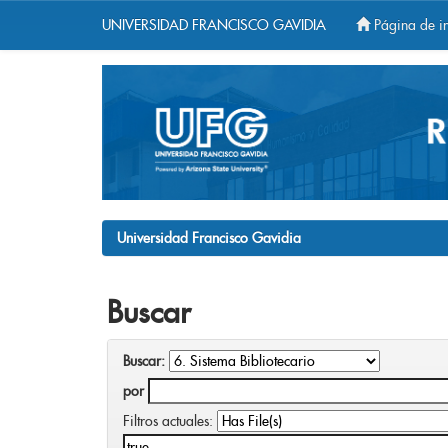
UNIVERSIDAD FRANCISCO GAVIDIA
Página de in
Skip
navigation
Universidad Francisco Gavidia
Buscar
Buscar:
por
Filtros actuales: