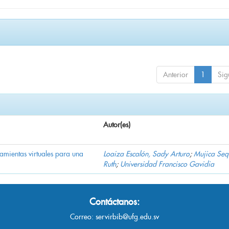
Anterior
1
Sig
Autor(es)
ramientas virtuales para una
Loaiza Escalón, Sady Arturo
;
Mujica Seq
Ruth
;
Universidad Francisco Gavidia
Contáctanos:
Correo:
servirbib@ufg.edu.sv