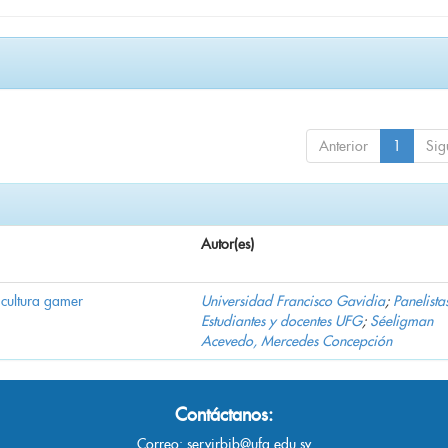
Anterior
1
Sig
Autor(es)
a cultura gamer
Universidad Francisco Gavidia
;
Panelista
Estudiantes y docentes UFG
;
Séeligman
Acevedo, Mercedes Concepción
Contáctanos:
Correo:
servirbib@ufg.edu.sv