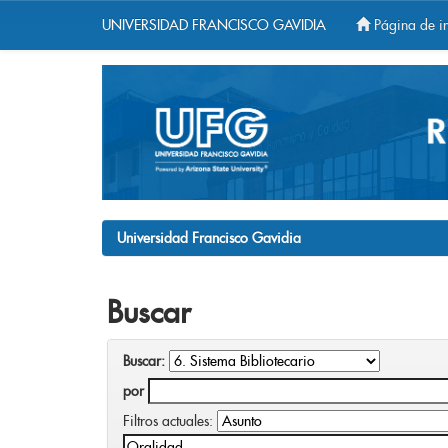
UNIVERSIDAD FRANCISCO GAVIDIA
Página de in
Skip
navigation
Universidad Francisco Gavidia
Buscar
Buscar:
por
Filtros actuales: