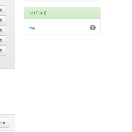
Has File(s)
true
1