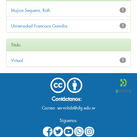
Mujica Sequera, Ruth
1
Universidad Francisco Gavidia
1
Título
Virtual
1
Contáctanos:
Correo:
servirbib@ufg.edu.sv
Síguenos: