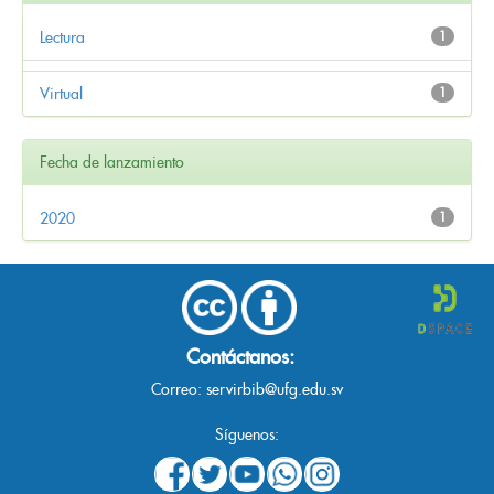
Lectura
1
Virtual
1
Fecha de lanzamiento
2020
1
Contáctanos:
Correo:
servirbib@ufg.edu.sv
Síguenos: