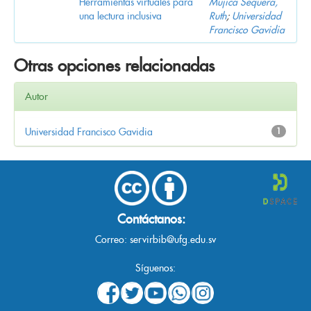
Herramientas virtuales para
Mujica Sequera,
una lectura inclusiva
Ruth
;
Universidad
Francisco Gavidia
Otras opciones relacionadas
Autor
Universidad Francisco Gavidia
1
Contáctanos:
Correo:
servirbib@ufg.edu.sv
Síguenos: