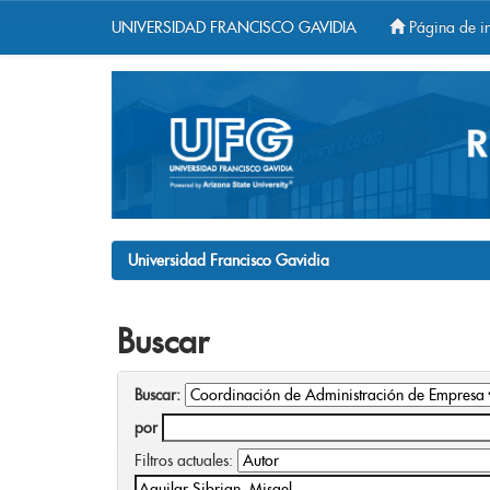
UNIVERSIDAD FRANCISCO GAVIDIA
Página de in
Skip
navigation
Universidad Francisco Gavidia
Buscar
Buscar:
por
Filtros actuales: