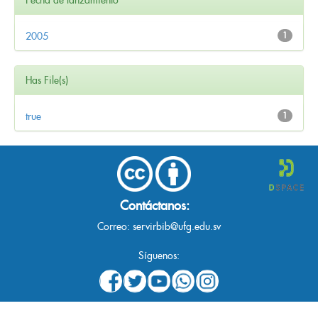
2005
1
Has File(s)
true
1
Contáctanos:
Correo:
servirbib@ufg.edu.sv
Síguenos: