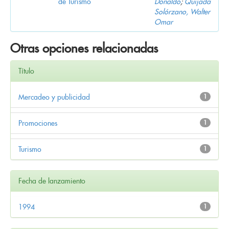
de Turismo
Donaldo
;
Quijada
Solórzano, Walter
Omar
Otras opciones relacionadas
Título
Mercadeo y publicidad
1
Promociones
1
Turismo
1
Fecha de lanzamiento
1994
1