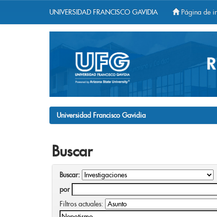
UNIVERSIDAD FRANCISCO GAVIDIA
Página de in
Skip
navigation
Universidad Francisco Gavidia
Buscar
Buscar:
por
Filtros actuales: