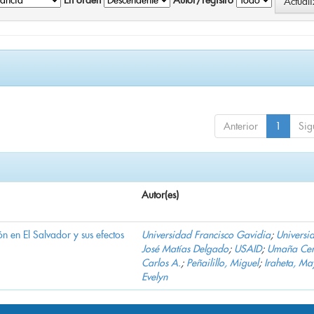
En orden
Autor/registro
Anterior
1
Sig
Autor(es)
n en El Salvador y sus efectos
Universidad Francisco Gavidia
;
Universi
José Matías Delgado
;
USAID
;
Umaña Cer
Carlos A.
;
Peñailillo, Miguel
;
Iraheta, Ma
Evelyn