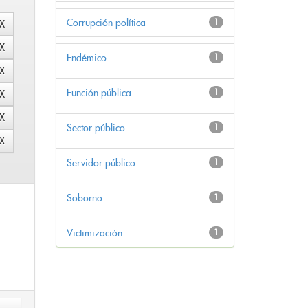
Corrupción política
1
Endémico
1
Función pública
1
Sector público
1
Servidor público
1
Soborno
1
Victimización
1