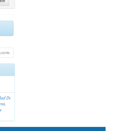
uiente
dad Dr.
na,
y