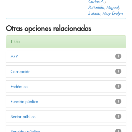
Carlos A.
;
Peñailillo, Miguel
;
Iraheta, May Evelyn
Otras opciones relacionadas
Título
AFP
1
Corrupción
1
Endémico
1
Función pública
1
Sector público
1
Servidor público
1