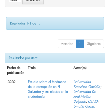
Resultados 1-1 de 1.
Anterior
1
Siguiente
Resultados por ítem:
Fecha de
Título
Autor(es)
publicación
2020
Estudio sobre el fenómeno
Universidad
de la corrupción en El
Francisco Gavidia
;
Salvador y sus efectos en la
Universidad Dr.
ciudadanía
José Matías
Delgado
;
USAID
;
Umaña Cerna,