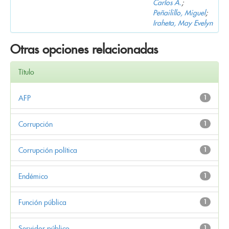
Carlos A.
;
Peñailillo, Miguel
;
Iraheta, May Evelyn
Otras opciones relacionadas
Título
AFP
1
Corrupción
1
Corrupción política
1
Endémico
1
Función pública
1
Servidor público
1