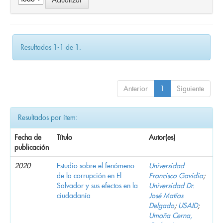
Resultados 1-1 de 1.
Anterior
1
Siguiente
Resultados por ítem:
Fecha de
Título
Autor(es)
publicación
2020
Estudio sobre el fenómeno
Universidad
de la corrupción en El
Francisco Gavidia
;
Salvador y sus efectos en la
Universidad Dr.
ciudadanía
José Matías
Delgado
;
USAID
;
Umaña Cerna,