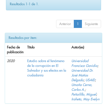
Resultados 1-1 de 1.
Anterior
1
Siguiente
Resultados por ítem:
Fecha de
Título
Autor(es)
publicación
2020
Estudio sobre el fenómeno
Universidad
de la corrupción en El
Francisco Gavidia
;
Salvador y sus efectos en la
Universidad Dr.
ciudadanía
José Matías
Delgado
;
USAID
;
Umaña Cerna,
Carlos A.
;
Peñailillo, Miguel
;
Iraheta, May Evelyn