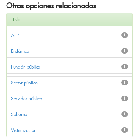
Otras opciones relacionadas
Título
AFP
1
Endémico
1
Función pública
1
Sector público
1
Servidor público
1
Soborno
1
Victimización
1