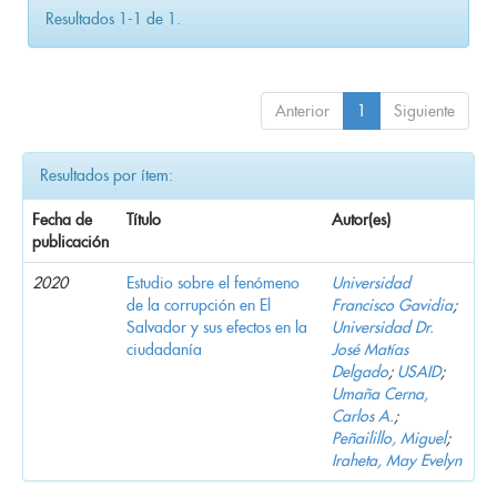
Resultados 1-1 de 1.
Anterior
1
Siguiente
Resultados por ítem:
Fecha de
Título
Autor(es)
publicación
2020
Estudio sobre el fenómeno
Universidad
de la corrupción en El
Francisco Gavidia
;
Salvador y sus efectos en la
Universidad Dr.
ciudadanía
José Matías
Delgado
;
USAID
;
Umaña Cerna,
Carlos A.
;
Peñailillo, Miguel
;
Iraheta, May Evelyn