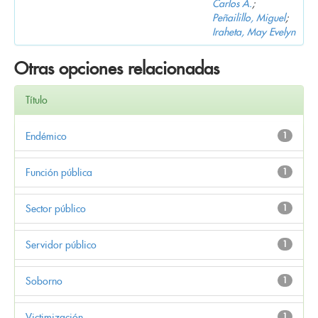
Carlos A.
;
Peñailillo, Miguel
;
Iraheta, May Evelyn
Otras opciones relacionadas
Título
Endémico
1
Función pública
1
Sector público
1
Servidor público
1
Soborno
1
Victimización
1