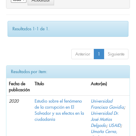
Resultados 1-1 de 1.
Anterior
1
Siguiente
Resultados por ítem:
Fecha de
Título
Autor(es)
publicación
2020
Estudio sobre el fenómeno
Universidad
de la corrupción en El
Francisco Gavidia
;
Salvador y sus efectos en la
Universidad Dr.
ciudadanía
José Matías
Delgado
;
USAID
;
Umaña Cerna,