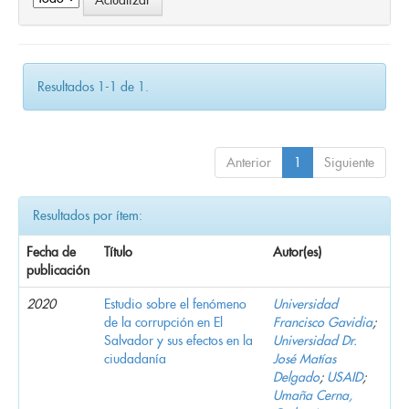
Resultados 1-1 de 1.
Anterior
1
Siguiente
Resultados por ítem:
Fecha de
Título
Autor(es)
publicación
2020
Estudio sobre el fenómeno
Universidad
de la corrupción en El
Francisco Gavidia
;
Salvador y sus efectos en la
Universidad Dr.
ciudadanía
José Matías
Delgado
;
USAID
;
Umaña Cerna,