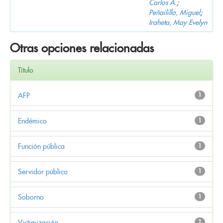
Carlos A.
;
Peñailillo, Miguel
;
Iraheta, May Evelyn
Otras opciones relacionadas
Título
AFP
1
Endémico
1
Función pública
1
Servidor público
1
Soborno
1
Victimización
1