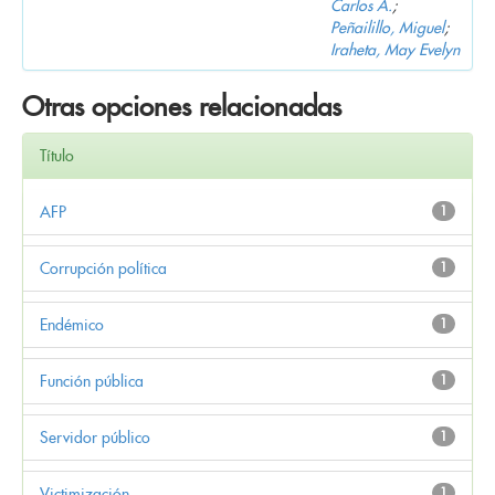
Carlos A.
;
Peñailillo, Miguel
;
Iraheta, May Evelyn
Otras opciones relacionadas
Título
AFP
1
Corrupción política
1
Endémico
1
Función pública
1
Servidor público
1
Victimización
1