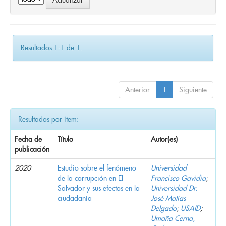
Resultados 1-1 de 1.
Anterior
1
Siguiente
Resultados por ítem:
Fecha de
Título
Autor(es)
publicación
2020
Estudio sobre el fenómeno
Universidad
de la corrupción en El
Francisco Gavidia
;
Salvador y sus efectos en la
Universidad Dr.
ciudadanía
José Matías
Delgado
;
USAID
;
Umaña Cerna,