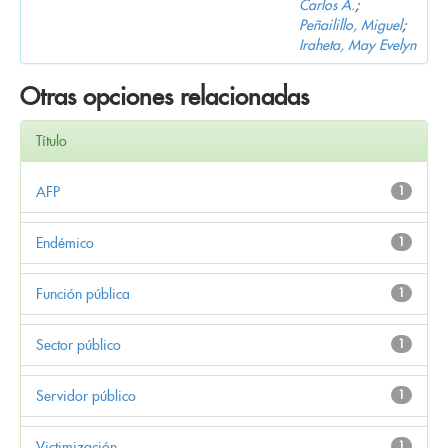
Carlos A.
;
Peñailillo, Miguel
;
Iraheta, May Evelyn
Otras opciones relacionadas
Título
AFP
1
Endémico
1
Función pública
1
Sector público
1
Servidor público
1
Victimización
1