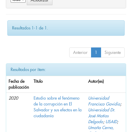
Resultados 1-1 de 1.
Anterior
1
Siguiente
Resultados por ítem:
Fecha de
Título
Autor(es)
publicación
2020
Estudio sobre el fenómeno
Universidad
de la corrupción en El
Francisco Gavidia
;
Salvador y sus efectos en la
Universidad Dr.
ciudadanía
José Matías
Delgado
;
USAID
;
Umaña Cerna,