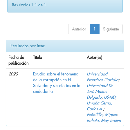
Resultados 1-1 de 1.
Anterior
1
Siguiente
Resultados por ítem:
Fecha de
Título
Autor(es)
publicación
2020
Estudio sobre el fenómeno
Universidad
de la corrupción en El
Francisco Gavidia
;
Salvador y sus efectos en la
Universidad Dr.
ciudadanía
José Matías
Delgado
;
USAID
;
Umaña Cerna,
Carlos A.
;
Peñailillo, Miguel
;
Iraheta, May Evelyn