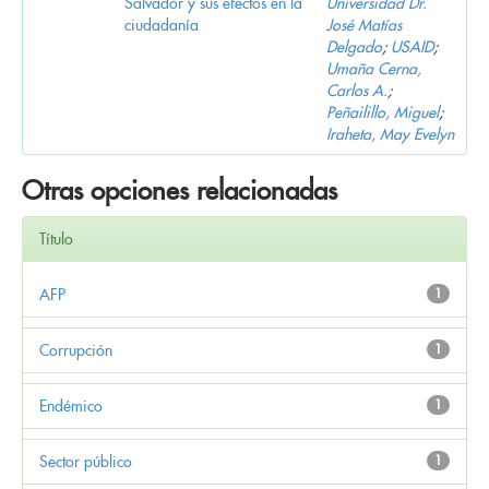
Salvador y sus efectos en la
Universidad Dr.
ciudadanía
José Matías
Delgado
;
USAID
;
Umaña Cerna,
Carlos A.
;
Peñailillo, Miguel
;
Iraheta, May Evelyn
Otras opciones relacionadas
Título
AFP
1
Corrupción
1
Endémico
1
Sector público
1