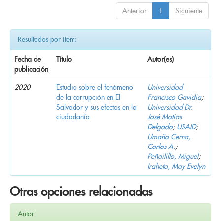
Anterior
1
Siguiente
Resultados por ítem:
Fecha de
Título
Autor(es)
publicación
2020
Estudio sobre el fenómeno
Universidad
de la corrupción en El
Francisco Gavidia
;
Salvador y sus efectos en la
Universidad Dr.
ciudadanía
José Matías
Delgado
;
USAID
;
Umaña Cerna,
Carlos A.
;
Peñailillo, Miguel
;
Iraheta, May Evelyn
Otras opciones relacionadas
Autor