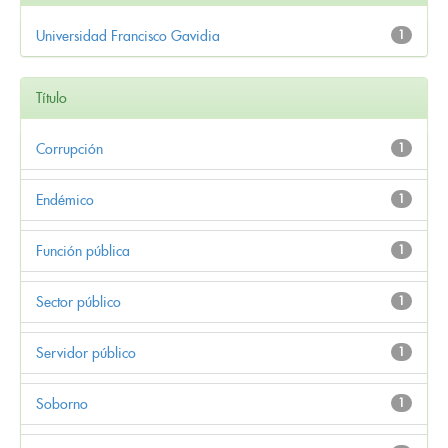
Universidad Francisco Gavidia
1
Título
Corrupción
1
Endémico
1
Función pública
1
Sector público
1
Servidor público
1
Soborno
1