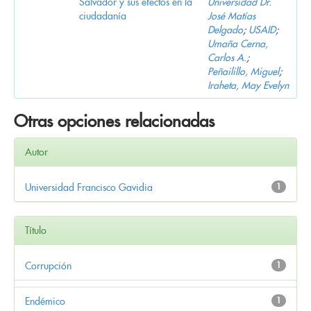
Salvador y sus efectos en la
Universidad Dr.
ciudadanía
José Matías
Delgado
;
USAID
;
Umaña Cerna,
Carlos A.
;
Peñailillo, Miguel
;
Iraheta, May Evelyn
Otras opciones relacionadas
Autor
Universidad Francisco Gavidia
1
Título
Corrupción
1
Endémico
1