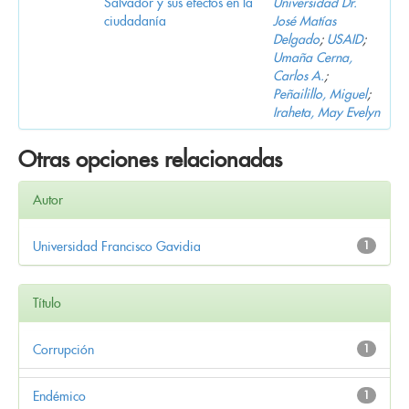
Salvador y sus efectos en la
Universidad Dr.
ciudadanía
José Matías
Delgado
;
USAID
;
Umaña Cerna,
Carlos A.
;
Peñailillo, Miguel
;
Iraheta, May Evelyn
Otras opciones relacionadas
Autor
Universidad Francisco Gavidia
1
Título
Corrupción
1
Endémico
1