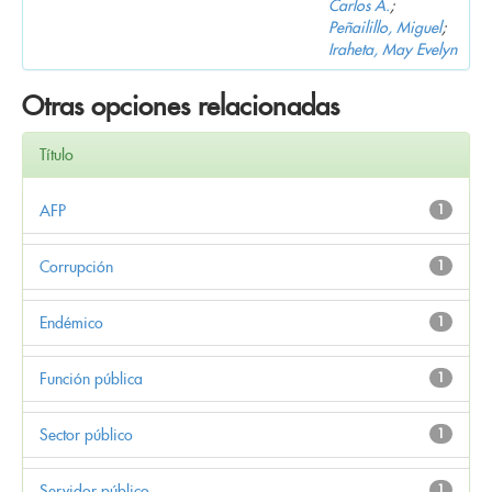
Carlos A.
;
Peñailillo, Miguel
;
Iraheta, May Evelyn
Otras opciones relacionadas
Título
AFP
1
Corrupción
1
Endémico
1
Función pública
1
Sector público
1
Servidor público
1