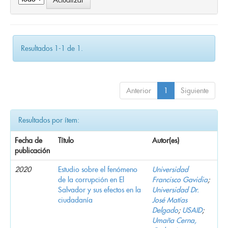
Resultados 1-1 de 1.
Anterior
1
Siguiente
Resultados por ítem:
Fecha de
Título
Autor(es)
publicación
2020
Estudio sobre el fenómeno
Universidad
de la corrupción en El
Francisco Gavidia
;
Salvador y sus efectos en la
Universidad Dr.
ciudadanía
José Matías
Delgado
;
USAID
;
Umaña Cerna,