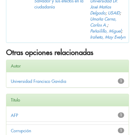
Salvador y sus efectos en la
Universidad Dr.
ciudadanía
José Matías
Delgado
;
USAID
;
Umaña Cerna,
Carlos A.
;
Peñailillo, Miguel
;
Iraheta, May Evelyn
Otras opciones relacionadas
Autor
Universidad Francisco Gavidia
1
Título
AFP
1
Corrupción
1