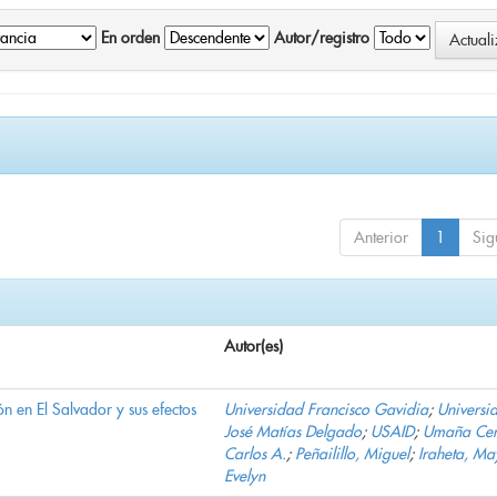
En orden
Autor/registro
Anterior
1
Sig
Autor(es)
n en El Salvador y sus efectos
Universidad Francisco Gavidia
;
Universi
José Matías Delgado
;
USAID
;
Umaña Cer
Carlos A.
;
Peñailillo, Miguel
;
Iraheta, Ma
Evelyn