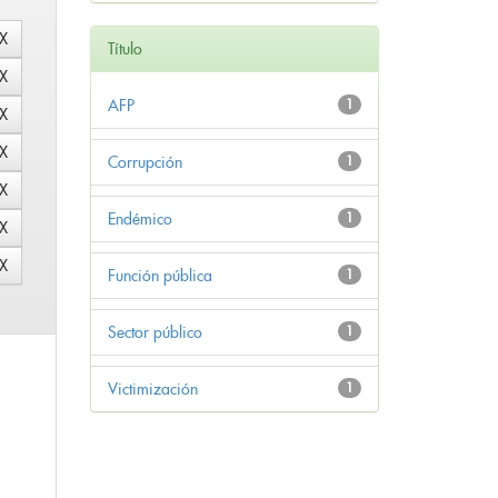
Título
AFP
1
Corrupción
1
Endémico
1
Función pública
1
Sector público
1
Victimización
1