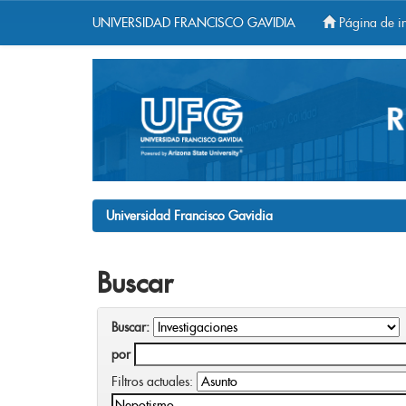
UNIVERSIDAD FRANCISCO GAVIDIA
Página de in
Skip
navigation
Universidad Francisco Gavidia
Buscar
Buscar:
por
Filtros actuales: