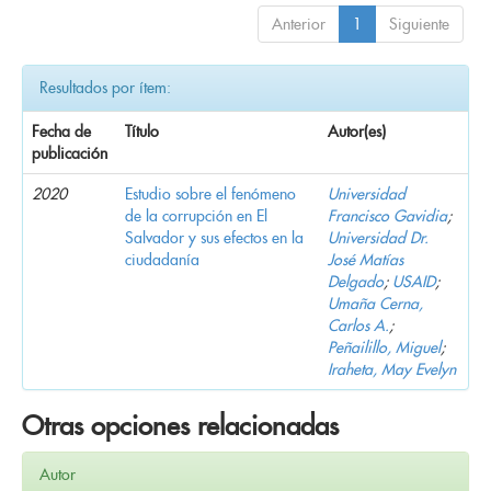
Anterior
1
Siguiente
Resultados por ítem:
Fecha de
Título
Autor(es)
publicación
2020
Estudio sobre el fenómeno
Universidad
de la corrupción en El
Francisco Gavidia
;
Salvador y sus efectos en la
Universidad Dr.
ciudadanía
José Matías
Delgado
;
USAID
;
Umaña Cerna,
Carlos A.
;
Peñailillo, Miguel
;
Iraheta, May Evelyn
Otras opciones relacionadas
Autor