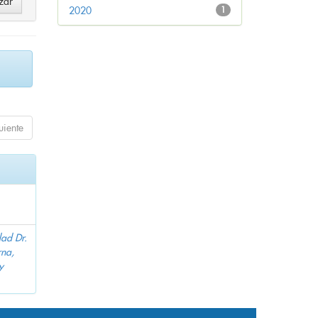
2020
1
uiente
dad Dr.
na,
y