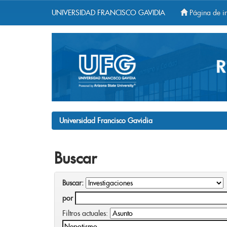
UNIVERSIDAD FRANCISCO GAVIDIA
Página de in
Skip
navigation
Universidad Francisco Gavidia
Buscar
Buscar:
por
Filtros actuales: