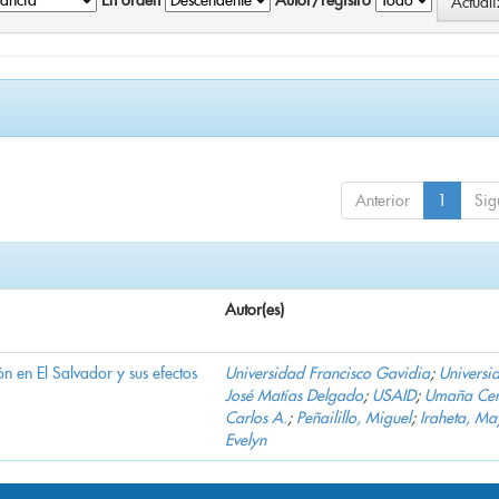
En orden
Autor/registro
Anterior
1
Sig
Autor(es)
n en El Salvador y sus efectos
Universidad Francisco Gavidia
;
Universi
José Matías Delgado
;
USAID
;
Umaña Cer
Carlos A.
;
Peñailillo, Miguel
;
Iraheta, Ma
Evelyn