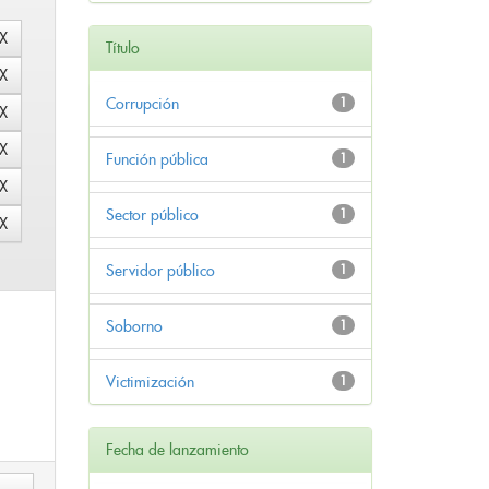
Título
Corrupción
1
Función pública
1
Sector público
1
Servidor público
1
Soborno
1
Victimización
1
Fecha de lanzamiento