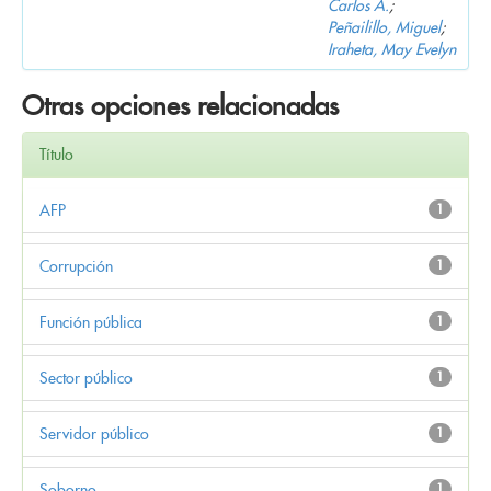
Carlos A.
;
Peñailillo, Miguel
;
Iraheta, May Evelyn
Otras opciones relacionadas
Título
AFP
1
Corrupción
1
Función pública
1
Sector público
1
Servidor público
1
Soborno
1