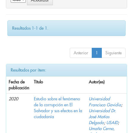
Resultados 1-1 de 1.
Anterior
1
Siguiente
Resultados por ítem:
Fecha de
Título
Autor(es)
publicación
2020
Estudio sobre el fenómeno
Universidad
de la corrupción en El
Francisco Gavidia
;
Salvador y sus efectos en la
Universidad Dr.
ciudadanía
José Matías
Delgado
;
USAID
;
Umaña Cerna,