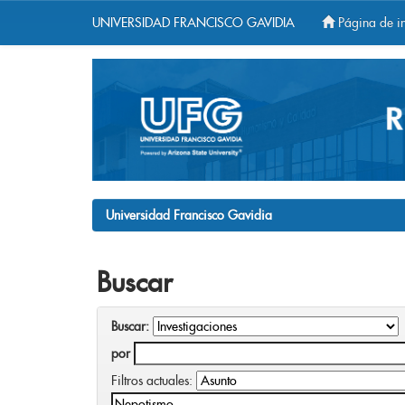
UNIVERSIDAD FRANCISCO GAVIDIA
Página de in
Skip
navigation
Universidad Francisco Gavidia
Buscar
Buscar:
por
Filtros actuales: