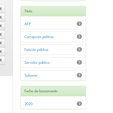
Título
AFP
1
Corrupción política
1
Función pública
1
Servidor público
1
Soborno
1
Fecha de lanzamiento
2020
1