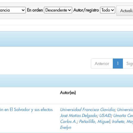
En orden
Autor/registro
Anterior
1
Sig
Autor(es)
n en El Salvador y sus efectos
Universidad Francisco Gavidia
;
Universi
José Matías Delgado
;
USAID
;
Umaña Cer
Carlos A.
;
Peñailillo, Miguel
;
Iraheta, Ma
Evelyn