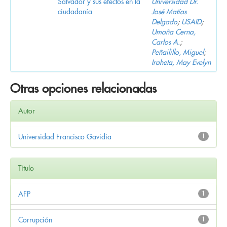
Salvador y sus efectos en la
Universidad Dr.
ciudadanía
José Matías
Delgado
;
USAID
;
Umaña Cerna,
Carlos A.
;
Peñailillo, Miguel
;
Iraheta, May Evelyn
Otras opciones relacionadas
Autor
Universidad Francisco Gavidia
1
Título
AFP
1
Corrupción
1