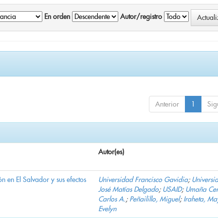
En orden
Autor/registro
Anterior
1
Sig
Autor(es)
n en El Salvador y sus efectos
Universidad Francisco Gavidia
;
Universi
José Matías Delgado
;
USAID
;
Umaña Cer
Carlos A.
;
Peñailillo, Miguel
;
Iraheta, Ma
Evelyn