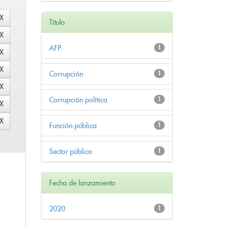
Título
AFP
1
Corrupción
1
Corrupción política
1
Función pública
1
Sector público
1
Fecha de lanzamiento
2020
1