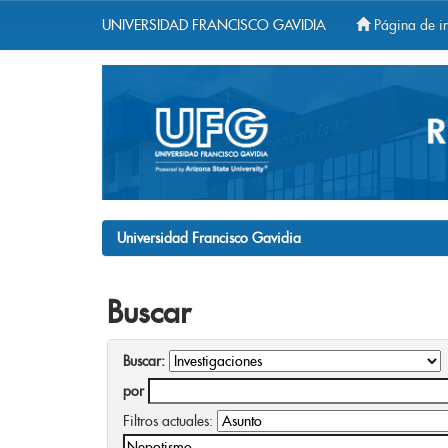
UNIVERSIDAD FRANCISCO GAVIDIA
Página de in
Skip
navigation
Universidad Francisco Gavidia
Buscar
Buscar:
por
Filtros actuales: