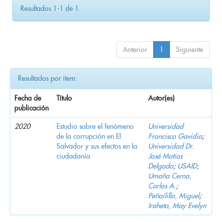
Resultados 1-1 de 1.
Anterior
1
Siguiente
Resultados por ítem:
Fecha de
Título
Autor(es)
publicación
2020
Estudio sobre el fenómeno
Universidad
de la corrupción en El
Francisco Gavidia
;
Salvador y sus efectos en la
Universidad Dr.
ciudadanía
José Matías
Delgado
;
USAID
;
Umaña Cerna,
Carlos A.
;
Peñailillo, Miguel
;
Iraheta, May Evelyn